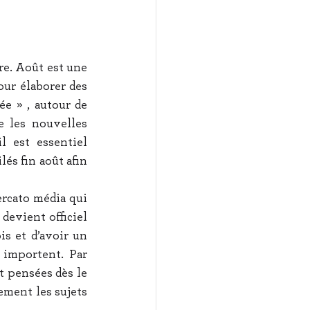
e. Août est une 
ur élaborer des 
ée » , autour de 
e les nouvelles 
 est essentiel 
és fin août afin 
rcato média qui 
evient officiel 
 et d’avoir un 
importent. Par 
t pensées dès le 
ement les sujets 