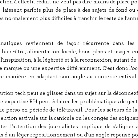
action à effectif réduit ne veut pas dire moins de place pou
 laissent parfois plus de place à des sujets de fond ou 
s normalement plus difficiles à franchir le reste de l’ann
hématiques reviennent de façon récurrente dans les 
 bien-être, alimentation locale, bons plans et usages en
'inspiration, à la légèreté et à la reconnexion, autant de l
 marque ou une expertise différemment. C’est donc l’occ
tre manière en adaptant son angle au contexte estival 
tion tech peut se glisser dans un sujet sur la déconnexi
e expertise RH peut éclairer les problématiques de gesti
ie perso en période de télétravail. Pour les acteurs de la
ntion estivale sur la canicule ou les congés des soignan
ter l’attention des journalistes implique de s’aligner 
fois d’un léger repositionnement ou d’un angle repensé po