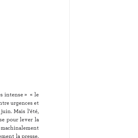
 intense »  « le 
ntre urgences et 
in. Mais l’été, 
e pour lever la 
 machinalement 
ment la presse, 