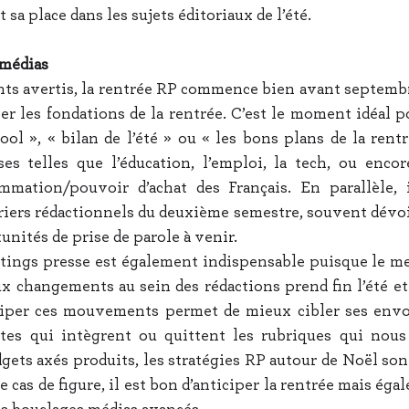
sa place dans les sujets éditoriaux de l’été.
 médias
ts avertis, la rentrée RP commence bien avant septembr
er les fondations de la rentrée. C’est le moment idéal po
ol », « bilan de l’été » ou « les bons plans de la rentr
es telles que l’éducation, l’emploi, la tech, ou encor
mation/pouvoir d’achat des Français. En parallèle, il
riers rédactionnels du deuxième semestre, souvent dévoil
unités de prise de parole à venir.
istings presse est également indispensable puisque le me
 changements au sein des rédactions prend fin l’été et d
ciper ces mouvements permet de mieux cibler ses envois
stes qui intègrent ou quittent les rubriques qui nous 
dgets axés produits, les stratégies RP autour de Noël son
e cas de figure, il est bon d’anticiper la rentrée mais égal