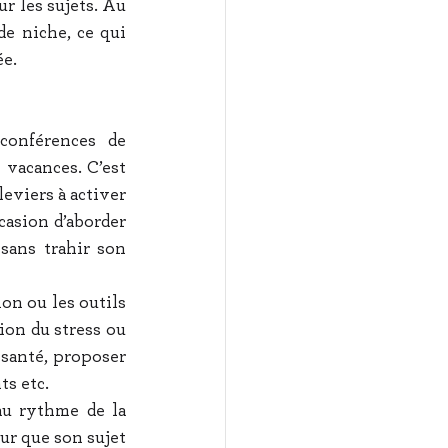
r les sujets. Au 
de niche, ce qui 
ée.
conférences de 
 vacances. C’est 
eviers à activer 
asion d’aborder 
sans trahir son 
on ou les outils 
on du stress ou 
 santé, proposer 
ts etc.
au rythme de la 
ur que son sujet 