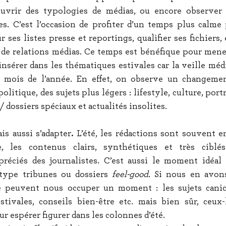
uvrir des typologies de médias, ou encore observer e
es. C’est l’occasion de profiter d’un temps plus calme 
r ses listes presse et reportings, qualifier ses fichiers, 
 de relations médias. Ce temps est bénéfique pour mener
’insérer dans les thématiques estivales car la veille média
s mois de l’année. En effet, on observe un changemen
litique, des sujets plus légers : lifestyle, culture, portra
 / dossiers spéciaux et actualités insolites.
is aussi s’adapter
.
 L’été, les rédactions sont souvent en 
 les contenus clairs, synthétiques et très ciblés
réciés des journalistes. C’est aussi le moment idéal p
 type tribunes ou dossiers 
feel-good.
 Si nous en avons 
é peuvent nous occuper un moment : les sujets canicu
stivales, conseils bien-être etc. mais bien sûr, ceux-
ur espérer figurer dans les colonnes d’été.