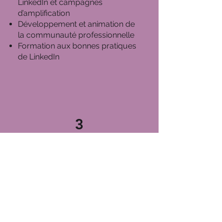
LinkedIn et campagnes
d’amplification
Développement et animation de
la communauté professionnelle
Formation aux bonnes pratiques
de LinkedIn
3
Formations
Médiatraining​ :
Affiner le discours de l’entreprise
Maîtriser les techniques de
communication