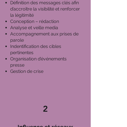
Définition des messages clés afin
d’accroître la visibilité et renforcer
la légitimité
Conception – rédaction
Analyse et veille media
Accompagnement aux prises de
parole
Indentification des cibles
pertinentes
Organisation d’événements
presse
Gestion de crise
2