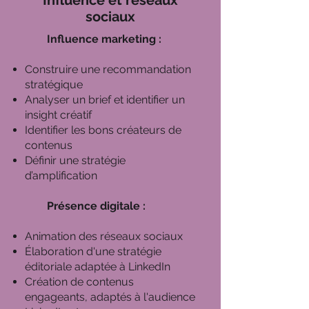
Influence et réseaux
sociaux
Influence marketing :
Construire une recommandation
stratégique
Analyser un brief et identifier un
insight créatif
Identifier les bons créateurs de
contenus
Définir une stratégie
d’amplification
Présence digitale :
Animation des réseaux sociaux
Élaboration d'une stratégie
éditoriale adaptée à LinkedIn
Création de contenus
engageants, adaptés à l'audience